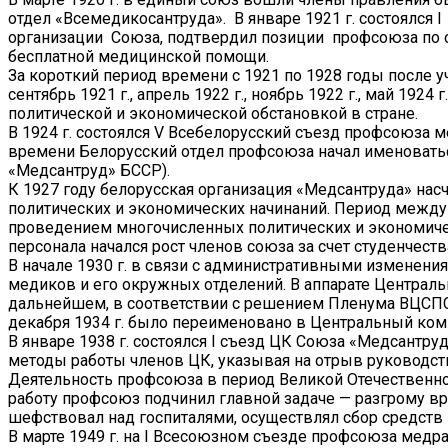
отдел «Всемедикосантруда». В январе 1921 г. состоялся
организации Союза, подтвердил позиции профсоюза по 
бесплатной медицинской помощи.
За короткий период времени с 1921 по 1928 годы после 
сентябрь 1921 г., апрель 1922 г., ноябрь 1922 г., май 1924
политической и экономической обстановкой в стране.
В 1924 г. состоялся V Всебелорусский съезд профсоюза 
времени Белорусский отдел профсоюза начал именоват
«Медсантруд» БССР).
К 1927 году белорусская организация «Медсантруда» нас
политических и экономических начинаний. Период между V
проведением многочисленных политических и экономиче
персонала начался рост членов союза за счет студенчес
В начале 1930 г. в связи с административными изменен
медиков и его окружных отделений. В аппарате Централь
дальнейшем, в соответствии с решением Пленума ВЦСПС 
декабря 1934 г. было переименовано в Центральный ком
В январе 1938 г. состоялся I съезд ЦК Союза «Медсантру
методы работы членов ЦК, указывая на отрыв руководств
Деятельность профсоюза в период Великой Отечественной
работу профсоюз подчинил главной задаче — разгрому вр
шефствовал над госпиталями, осуществлял сбор средств 
В марте 1949 г. на I Всесоюзном съезде профсоюза ме