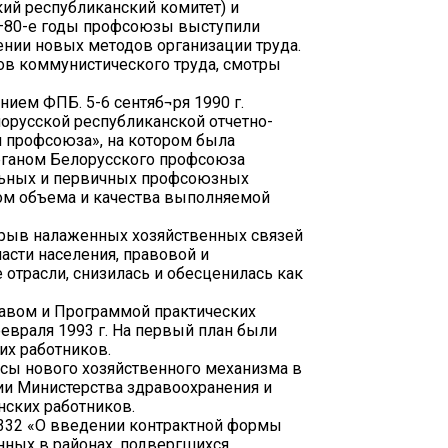
ий республиканский комитет) и
0—80-е годы профсоюзы выступили
ении новых методов организации труда.
ов коммунистического труда, смотры
ием ФПБ. 5-6 сентяб¬ря 1990 г.
лорусской республиканской отчетно-
 профсоюза», на котором была
рганом Белорусского профсоюза
альных и первичных профсоюзных
том объема и качества выполняемой
зрыв налаженных хозяйственных связей
асти населения, правовой и
отрасли, снизилась и обесценилась как
тавом и Программой практических
евраля 1993 г. На первый план были
х работников.
осы нового хозяйственного механизма в
тии Министерства здравоохранения и
ских работников.
 332 «О введении контрактной формы
нных в районах, подвергшихся