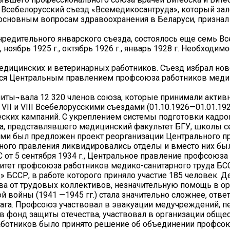
 I Всебелорусский съезд «Всемедикосантруда», который з
основным вопросам здравоохранения в Беларуси, признал
учредительного январского съезда, состоялось еще семь В
 г., ноябрь 1925 г., октябрь 1926 г., январь 1928 г. Необход
медицинских и ветеринарных работников. Съезд избрал нов
ься Центральным правлением профсоюза работников меди
читы¬вала 12 320 членов союза, которые принимали актив
II и VIII Всебелорусскими съездами (01.10.1926—01.01.19
ских кампаний. С укреплением системы подготовки кадро
тва, представлявшего медицинский факультет БГУ, школы 
иями был предложен проект реорганизации Центрального 
ного правления ликвидировались отделы и вместо них был
от 5 сентября 1934 г., Центральное правление профсоюза
итет профсоюза работников медико-санитарного труда БС
д» БССР, в работе которого приняло участие 185 человек. 
а от трудовых коллективов, незначительную помощь в орг
 войны (1941 —1945 гг.) стала значительно сложнее, отв
ага. Профсоюз участвовал в эвакуации медучреждений, пе
в фонд защиты отечества, участвовал в организации общес
дработников было принято решение об объединении профс