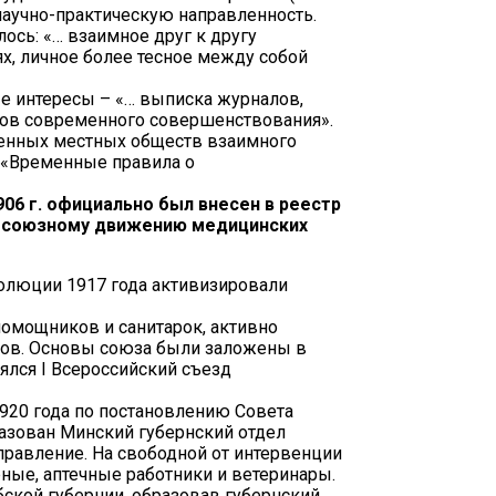
 научно-практическую направленность.
ось: «… взаимное друг к другу
х, личное более тесное между собой
ые интересы – «… выписка журналов,
бов современного совершенствования».
щенных местных обществ взаимного
 «Временные правила о
06 г. официально был внесен в реестр
офсоюзному движению медицинских
олюции 1917 года активизировали
помощников и санитарок, активно
ков. Основы союза были заложены в
оялся I Всероссийский съезд
920 года по постановлению Совета
азован Минский губернский отдел
равление. На свободной от интервенции
ные, аптечные работники и ветеринары.
ской губернии, образовав губернский