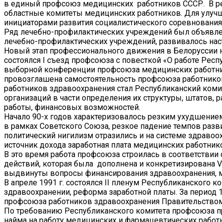
в единый профсоюз медицинских работников СССР. В ре
областные комитеты медицинских работников. Для улу
инициаторами развития социалистического соревнования,
Ряд лечебно-профилактических учреждений был объявле
лечебно-профилактических учреждений, развивалось нас
Новый этап профессионального движения в Белоруссии н
состоялся I съезд профсоюза с повесткой «О работе Рес
выборной конференции профсоюза медицинских работник
провозглашена самостоятельность профсоюза работнико
работников здравоохранения стал Республиканский ком
организаций в части определения их структуры, штатов,
работы, финансовых возможностей.
Начало 90-х годов характеризовалось резким ухудшение
в рамках Советского Союза, резкое падение темпов разв
политический нигилизм отразились и на системе здравоо
источник дохода заработная плата медицинских работник
В это время работа профсоюза строилась в соответствии
действий, которая была дополнена и конкретизирована 
выдвинуты вопросы финансирования здравоохранения, м
В апреле 1991 г. состоялся II пленум Республиканского
здравоохранении, реформа заработной платы. За период 
профсоюза работников здравоохранения Правительством
По требованию Республиканского комитета профсоюза пр
найма на работу медицинских и фармацевтических работ