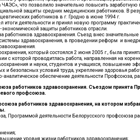
ЧАЭС», что позволило значительно повысить заработную пл
циальной защиты средних медицинских работников. В рез
евтических работников в г. Гродно в июне 1994 г.
вел итоги деятельности и принял новую программу практич
-экономической защиты работников отрасли.
оюза работников здравоохранения. Съезд внес значительны
и системы здравоохранения, в проведении реформ и вне
равоохранения.
охранения, который состоялся 2 июня 2005 г., была прин
вии с которой проводитлась работа, направленная на коре
воохранения и науки, студентов и учащихся, повышение э
х и безопасных условий труда, укрепление здоровья рабо
-аналитическое обеспечение деятельности Профсоюза, р
союза работников здравоохранения. Съездом принята П
левого профсоюза.
офсоюза работников здравоохранения, на котором избра
ы.
юза, Программой деятельности Белорусского профсоюза р
нения;
овышение уровня жизни работников здравоохранения;