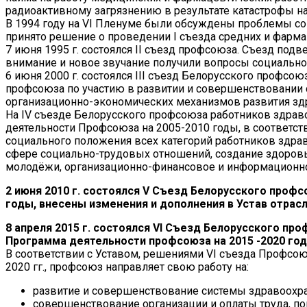
радиоактивному загрязнению в результате катастрофы на 
В 1994 году на VI Пленуме были обсуждены проблемы со
принято решение о проведении I съезда средних и фармац
7 июня 1995 г. состоялся II съезд профсоюза. Съезд под
внимание и новое звучание получили вопросы социально
6 июня 2000 г. состоялся III съезд Белорусского профс
профсоюза по участию в развитии и совершенствовани
организационно-экономических механизмов развития зд
На IV съезде Белорусского профсоюза работников здраво
деятельности Профсоюза на 2005-2010 годы, в соответст
социального положения всех категорий работников здра
сфере социально-трудовых отношений, создание здоровы
молодёжи, организационно-финансовое и информационно
2 июня 2010 г. состоялся V Съезд Белорусского проф
годы, внесены изменения и дополнения в Устав отрас
8 апреля 2015 г. состоялся VI Съезд Белорусского пр
Программа деятельности профсоюза на 2015 -2020 год
В соответствии с Уставом, решениями VI съезда Профсо
2020 гг., профсоюз направляет свою работу на:
развитие и совершенствование системы здравоохра
совершенствование организации и оплаты труда, п