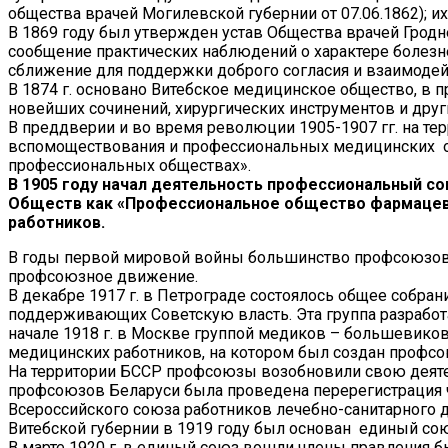
общества врачей Могилевской губернии от 07.06.1862); 
В 1869 году был утвержден устав Общества врачей Гродне
сообщение практических наблюдений о характере болезне
сближение для поддержки доброго согласия и взаимодей
В 1874 г. основано Витебское медицинское общество, в 
новейших сочинений, хирургических инструментов и дру
В преддверии и во время революции 1905-1907 гг. на т
вспомоществования и профессиональных медицинских общ
профессиональных обществах».
В 1905 году начал деятельность профессиональный сою
Обществ как «Профессиональное общество фармацевт
работников.
В годы первой мировой войны большинство профсоюзов 
профсоюзное движение.
В декабре 1917 г. в Петрограде состоялось общее собра
поддерживающих Советскую власть. Эта группа разрабо
начале 1918 г. в Москве группой медиков – большевиков 
медицинских работников, на котором был создан профсо
На территории БССР профсоюзы возобновили свою деятел
профсоюзов Беларуси была проведена перерегистрация ч
Всероссийского союза работников лечебно-санитарного 
Витебской губернии в 1919 году был основан единый со
В марте 1920 г. в единый союз вошли члены правления б