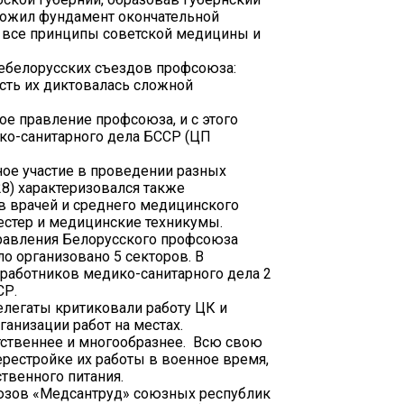
аложил фундамент окончательной
 все принципы советской медицины и
себелорусских съездов профсоюза:
имость их диктовалась сложной
ое правление профсоюза, и с этого
ко-санитарного дела БССР (ЦП
ное участие в проведении разных
28) характеризовался также
в врачей и среднего медицинского
сестер и медицинские техникумы.
правления Белорусского профсоюза
о организовано 5 секторов. В
 работников медико-санитарного дела 2
СР.
Делегаты критиковали работу ЦК и
анизации работ на местах.
етственнее и многообразнее. Всю свою
рестройке их работы в военное время,
твенного питания.
оюзов «Медсантруд» союзных республик