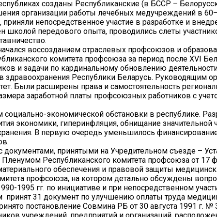
спубликах созданы Республиканские (в БССР – Белорусск
чшения организации работы лечебных медучреждений в 6
 приняли непосредственное участие в разработке и внедр
н школой передового опыта, проводились слеты участник
тавничество.
ачался воссозданием отраслевых профсоюзов и образован
публиканского комитета профсоюза за период после XVI Бе
ов и задачи по кардинальному обновлению деятельности
в здравоохранения Республики Беларусь. Руководящим о
итет. Были расширены права и самостоятельность регион
 размера заработной платы профсоюзных работников с уче
м социально-экономической обстановки в республике. Ра
ития экономики, гиперинфляция, обнищание значительной ч
хранения. В первую очередь уменьшилось финансирование 
ов.
 с документами, принятыми на Учредительном съезде – Ус
V Пленумом Республиканского комитета профсоюза от 17 ф
атериального обеспечения и правовой защиты медицински
 комитета профсоюза, на котором детально обсуждены вопр
1990-1995 гг. по инициативе и при непосредственном учас
 принят 31 документ по улучшению оплаты труда медицин
инято постановление Совмина РБ от 30 августа 1991 г. №
ников учреждений, предприятий и организаций, расположе