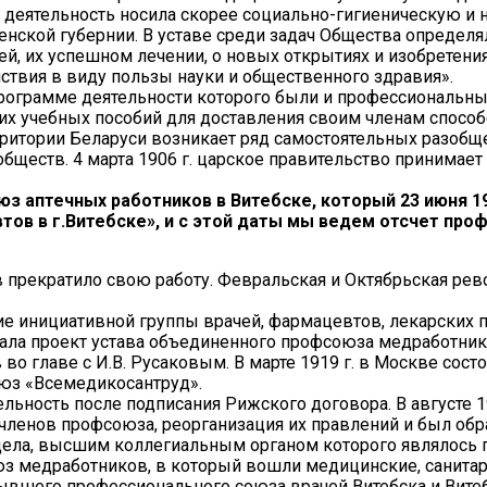
их деятельность носила скорее социально-гигиеническую и
нской губернии. В уставе среди задач Общества определял
й, их успешном лечении, о новых открытиях и изобретения
ствия в виду пользы науки и общественного здравия».
программе деятельности которого были и профессиональн
гих учебных пособий для доставления своим членам спосо
ерритории Беларуси возникает ряд самостоятельных разоб
еств. 4 марта 1906 г. царское правительство принимает
з аптечных работников в Витебске, который 23 июня 19
ов в г.Витебске», и с этой даты мы ведем отсчет пр
прекратило свою работу. Февральская и Октябрьская рев
ние инициативной группы врачей, фармацевтов, лекарских 
тала проект устава объединенного профсоюза медработни
во главе с И.В. Русаковым. В марте 1919 г. в Москве сост
юз «Всемедикосантруд».
ьность после подписания Рижского договора. В августе 1
ленов профсоюза, реорганизация их правлений и был обр
дела, высшим коллегиальным органом которого являлось п
юз медработников, в который вошли медицинские, санитар
ывшего профессионального союза врачей Витебска и Витеб